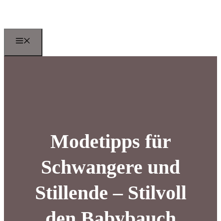
Zum
Inhalt
springen
Menu
Modetipps für
Schwangere und
Stillende – Stilvoll
den Babybauch