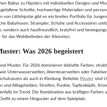
en Babys zu Hipsters mit individuellen Designs und Mus
gefallene Schnitte, hochwertige Materialien und persona
en von
Littlehipstar
gibt es ein breites Portfolio für Jung
ische Babyhosen, Strampler, Schuhe und Accessoires umfas
n, sondern auch hautfreundlich, kratzfrei und bewegungs
 für das Wohlbefinden der Kleinsten.
uster: Was 2026 begeistert
und Muster. Für 2026 dominieren lebhafte Farben, strukt
 wie Unterwasserwelten, Abenteuerwelten oder Fabelwe
Schulranzen als auch in Kleidung. Beliebte
Muster
sind U
n und Alltagshelden. Streifen, Punkte, Topfenköpfe, Kro
enfalls im Trend. Die Kombination aus kräftigen Farben u
utfit zu einem Hingucker auf dem Spielplatz.