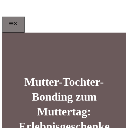
Zum
Inhalt
springen
Menu
Mutter-Tochter-
Bonding zum
Muttertag:
Erlebnisgeschenke