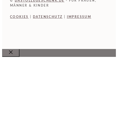
©
DASTOLLEGESCHENK.DE
- FÜR FRAUEN,
MÄNNER & KINDER
COOKIES
|
DATENSCHUTZ
|
IMPRESSUM
Close