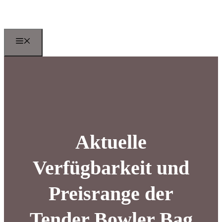
Zum
Inhalt
springen
Menu
Aktuelle
Verfügbarkeit und
Preisrange der
Tender Bowler Bag