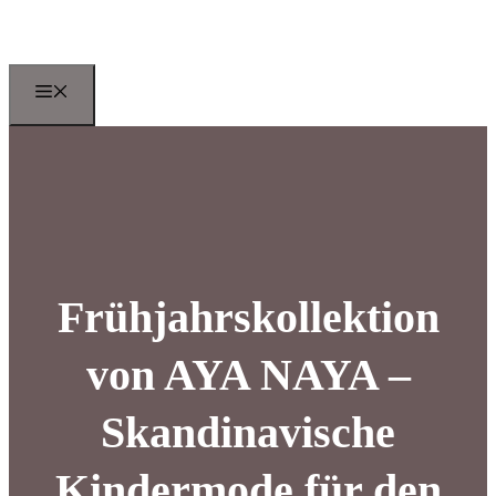
Zum
Inhalt
springen
Menu
Frühjahrskollektion
von AYA NAYA –
Skandinavische
Kindermode für den